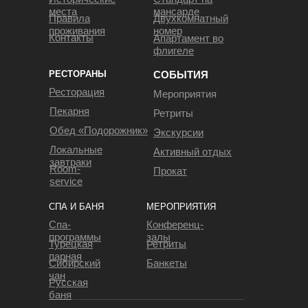
места
мансарде
Правила
Двухкомнатный
проживания
номер
Контакты
Апартамент во
флигеле
РЕСТОРАНЫ
СОБЫТИЯ
Ресторация
Мероприятия
Пекарня
Ретриты
Обед «Подорожник»
Экскурсии
Локальные
Активный отдых
завтраки
Room-
Прокат
service
СПА И БАНЯ
МЕРОПРИЯТИЯ
Cпа-
Конференц-
программы
залы
Ретриты
Турецкая
парная
Сибирский
Банкеты
чан
Русская
баня