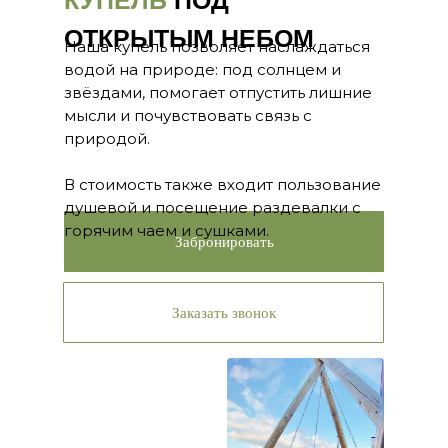
КУПЕЛЬ
ПОД
ОТКРЫТЫМ НЕБОМ
Наша купель позволяет наслаждаться
водой на природе: под солнцем и
звёздами, помогает отпустить лишние
мысли и почувствовать связь с
природой.
В стоимость также входит пользование
душевой и посещение раздевалки с
горячим чаем и сушками.
Забронировать
Заказать звонок