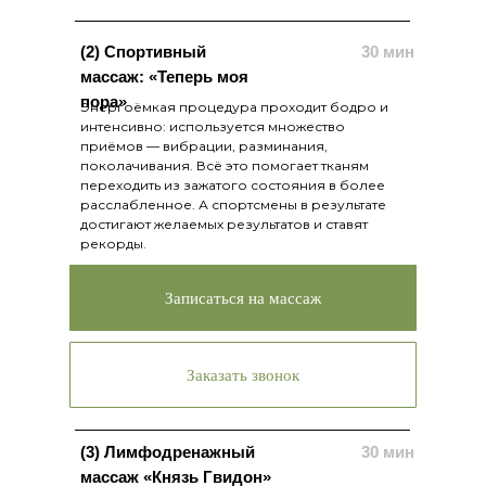
(2) Спортивный
30 мин
массаж: «Теперь моя
пора»
Энергоёмкая процедура проходит бодро и
интенсивно: используется множество
приёмов — вибрации, разминания,
поколачивания. Всё это помогает тканям
переходить из зажатого состояния в более
расслабленное. А спортсмены в результате
достигают желаемых результатов и ставят
рекорды.
Записаться на массаж
Заказать звонок
(3) Лимфодренажный
30 мин
массаж «Князь Гвидон»