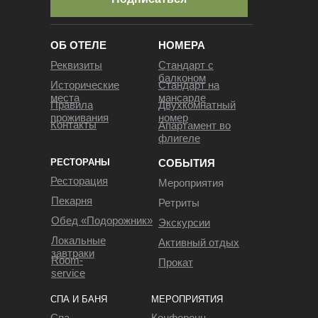
ОБ ОТЕЛЕ
НОМЕРА
Реквизиты
Стандарт с
балконом
Исторические
Стандарт на
места
мансарде
Правила
Двухкомнатный
проживания
номер
Контакты
Апартамент во
флигеле
РЕСТОРАНЫ
СОБЫТИЯ
Ресторация
Мероприятия
Пекарня
Ретриты
Обед «Подорожник»
Экскурсии
Локальные
Активный отдых
завтраки
Room-
Прокат
service
СПА И БАНЯ
МЕРОПРИЯТИЯ
Cпа-
Конференц-